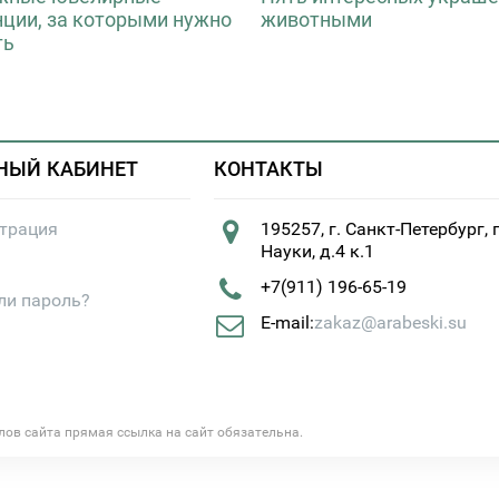
нции, за которыми нужно
животными
ть
НЫЙ КАБИНЕТ
КОНТАКТЫ
страция
195257, г. Санкт-Петербург, 
Науки, д.4 к.1
+7(911) 196-65-19
ли пароль?
E-mail:
zakaz@arabeski.su
алов сайта прямая ссылка на сайт обязательна.