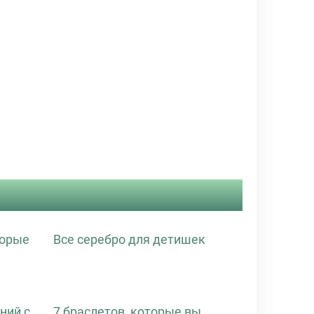
торые
Все серебро для детишек
ний с
7 браслетов, которые вы