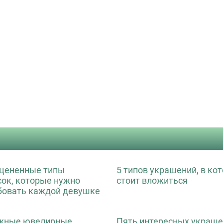
цененные типы
5 типов украшений, в ко
сок, которые нужно
стоит вложиться
бовать каждой девушке
жные ювелирные
Пять интересных украше