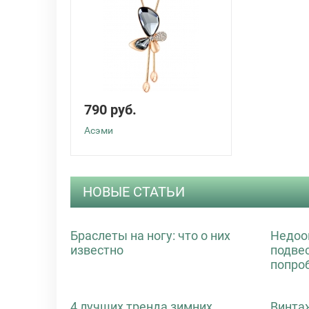
790 руб.
Асэми
НОВЫЕ СТАТЬИ
Браслеты на ногу: что о них
Недоо
известно
подве
попро
4 лучших тренда зимних
Винта