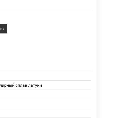
лик
лирный сплав латуни