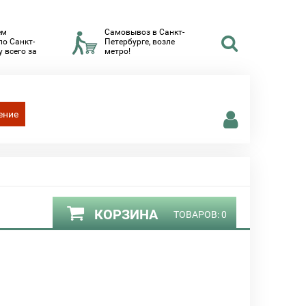
ем
Самовывоз в Санкт-
по Санкт-
Петербурге, возле
 всего за
метро!
ение
КОРЗИНА
ТОВАРОВ:
0