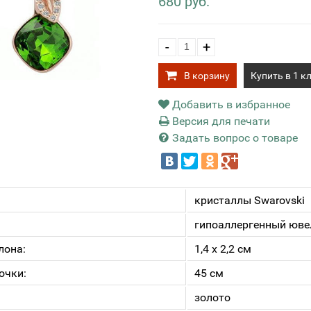
680 руб.
-
+
В корзину
Купить в 1 к
Добавить в избранное
Версия для печати
Задать вопрос о товаре
кристаллы Swarovski
гипоаллергенный юве
лона:
1,4 х 2,2 см
очки:
45 см
золото