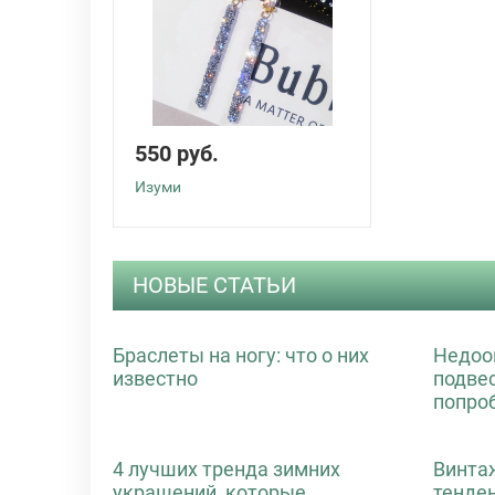
550 руб.
Изуми
НОВЫЕ СТАТЬИ
Браслеты на ногу: что о них
Недоо
известно
подве
попро
4 лучших тренда зимних
Винта
украшений, которые
тенде