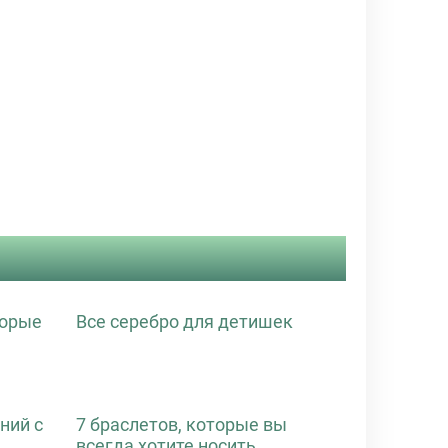
торые
Все серебро для детишек
ний с
7 браслетов, которые вы
всегда хотите носить