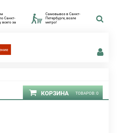
ем
Самовывоз в Санкт-
по Санкт-
Петербурге, возле
 всего за
метро!
ение
КОРЗИНА
ТОВАРОВ:
0