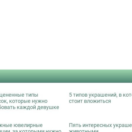
цененные типы
5 типов украшений, в ко
сок, которые нужно
стоит вложиться
бовать каждой девушке
жные ювелирные
Пять интересных украше
нции, за которыми нужно
животными