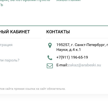
ть
НЫЙ КАБИНЕТ
КОНТАКТЫ
страция
195257, г. Санкт-Петербург, 
Науки, д.4 к.1
+7(911) 196-65-19
ли пароль?
E-mail:
zakaz@arabeski.su
алов сайта прямая ссылка на сайт обязательна.