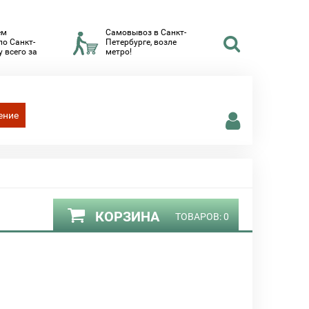
ем
Самовывоз в Санкт-
по Санкт-
Петербурге, возле
 всего за
метро!
ение
КОРЗИНА
ТОВАРОВ:
0