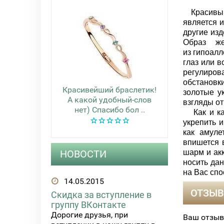
Красивый 
является 
другие изд
Образ ж
из гипоалл
глаз или в
регулиров
обстановк
Красивейший браслетик!
золотые у
А какой удобный-слов
взгляды от
нет) Спасибо бол ..
Как и каж
укрепить и
как амуле
впишется 
шарм и ак
НОВОСТИ
носить да
на Вас спо
14.05.2015
ОТЗЫВ
Скидка за вступление в
группу ВКонтакте
Дорогие друзья, при
Ваш отзыв