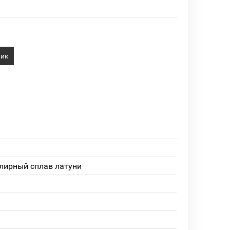
лик
лирный сплав латуни