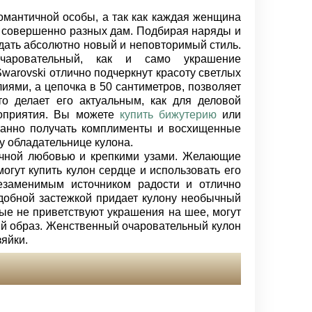
омантичной особы, а так как каждая женщина
я совершенно разных дам. Подбирая наряды и
здать абсолютно новый и неповторимый стиль.
ровательный, как и само украшение
warovski отлично подчеркнут красоту светлых
иями, а цепочка в 50 сантиметров, позволяет
то делает его актуальным, как для деловой
роприятия. Вы можете
купить бижутерию
или
танно получать комплименты и восхищенные
у обладательнице кулона.
ечной любовью и крепкими узами. Желающие
огут купить кулон сердце и использовать его
незаменимым источником радости и отлично
добной застежкой придает кулону необычный
е не приветствуют украшения на шее, могут
ый образ. Женственный очаровательный кулон
яйки.