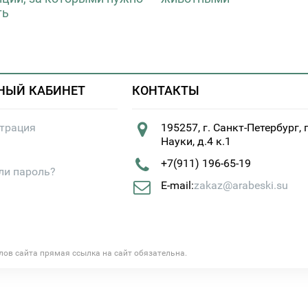
ть
НЫЙ КАБИНЕТ
КОНТАКТЫ
страция
195257, г. Санкт-Петербург, 
Науки, д.4 к.1
+7(911) 196-65-19
ли пароль?
E-mail:
zakaz@arabeski.su
алов сайта прямая ссылка на сайт обязательна.