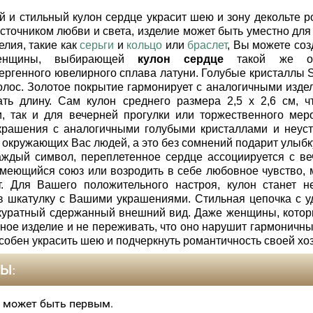
и стильный кулон сердце украсит шею и зону декольте р
источником любви и света, изделие может быть уместно дл
елия, такие как
серьги
и
кольцо
или
браслет
, Вы можете со
енщины, выбирающей
кулон сердце
такой же оча
ергенного ювелирного сплава латуни. Голубые кристаллы S
олос. Золотое покрытие гармонирует с аналогичными издел
ать длину. Сам кулон среднего размера 2,5 х 2,6 см, ч
и, так и для вечерней прогулки или торжественного ме
крашения с аналогичными голубыми кристаллами и неус
 окружающих Вас людей, а это без сомнений подарит улыбк
дый символ, переплетенное сердце ассоциируется с в
меющийся союз или возродить в себе любовное чувство, м
т. Для Вашего положительного настроя, кулон станет 
в шкатулку с Вашими украшениями. Стильная цепочка с у
куратный сдержанный внешний вид. Даже женщины, которы
нное изделие и не переживать, что оно нарушит гармоничн
собен украсить шею и подчеркнуть романтичность своей хоз
Ы:
 может быть первым.