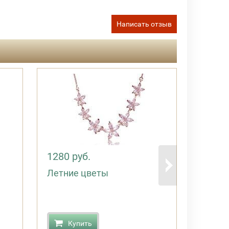
Написать отзыв
730 р
1280 руб.
Astoro
Летние цветы
К
Купить