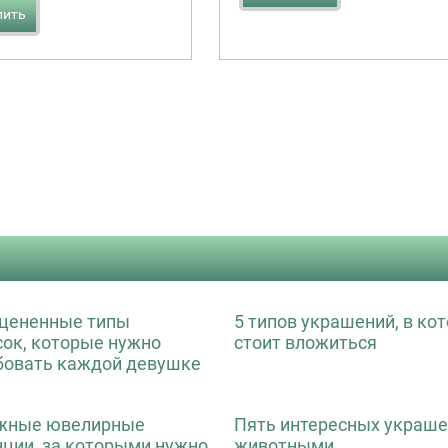
пить
цененные типы
5 типов украшений, в ко
сок, которые нужно
стоит вложиться
бовать каждой девушке
жные ювелирные
Пять интересных украше
нции, за которыми нужно
животными