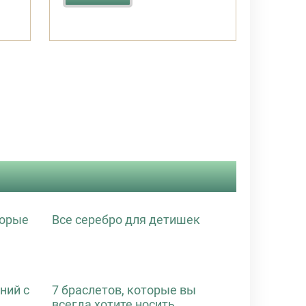
торые
Все серебро для детишек
ний с
7 браслетов, которые вы
всегда хотите носить