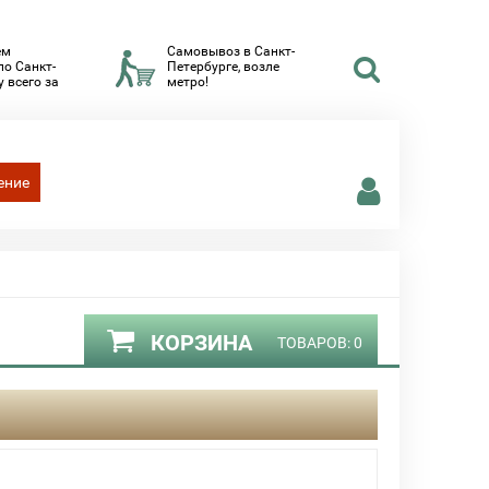
ем
Самовывоз в Санкт-
по Санкт-
Петербурге, возле
 всего за
метро!
ение
КОРЗИНА
ТОВАРОВ:
0