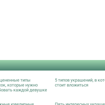
цененные типы
5 типов украшений, в ко
сок, которые нужно
стоит вложиться
бовать каждой девушке
жные ювелирные
Пять интересных украше