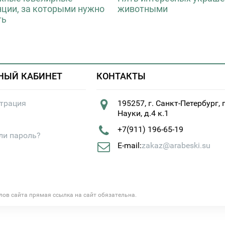
нции, за которыми нужно
животными
ть
НЫЙ КАБИНЕТ
КОНТАКТЫ
страция
195257, г. Санкт-Петербург, 
Науки, д.4 к.1
+7(911) 196-65-19
ли пароль?
E-mail:
zakaz@arabeski.su
алов сайта прямая ссылка на сайт обязательна.