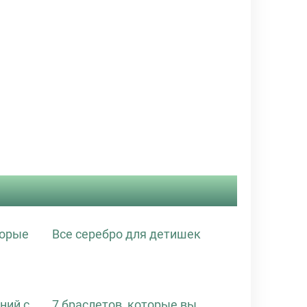
торые
Все серебро для детишек
ний с
7 браслетов, которые вы