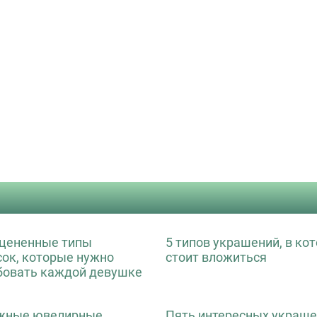
цененные типы
5 типов украшений, в ко
сок, которые нужно
стоит вложиться
бовать каждой девушке
жные ювелирные
Пять интересных украше