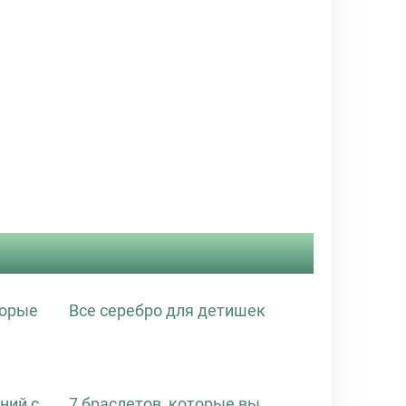
торые
Все серебро для детишек
ний с
7 браслетов, которые вы