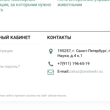
нции, за которыми нужно
животными
ть
НЫЙ КАБИНЕТ
КОНТАКТЫ
страция
195257, г. Санкт-Петербург, 
Науки, д.4 к.1
+7(911) 196-65-19
ли пароль?
E-mail:
zakaz@arabeski.su
алов сайта прямая ссылка на сайт обязательна.