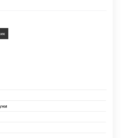
лик
уни