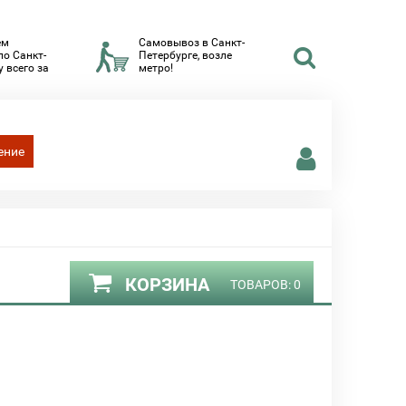
ем
Самовывоз в Санкт-
по Санкт-
Петербурге, возле
 всего за
метро!
ение
КОРЗИНА
ТОВАРОВ:
0