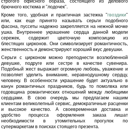
строгого офисного образа, состоящего из делового
брючного костюма и "лодочек".
Кроме того, удобная и практичная застежка "
гвоздики
"
или, как еще принято называть серьги подобного
фасона, пуссеты надежно закрепляется на нежной мочке
ушка. Внутреннее украшение сердца данной модели
сережек, содержит цветочную композицию из
блестящих цирконов. Они символизирует романтичность,
женственность и демонстрируют хороший вкус девушки.
Серьги с цирконом можно преподнести возлюбленной
девушке, подруге или сестре в качестве сувенира.
Подобный жест выражает огромную любовь, уважение и
позволяет уделить внимание, неравнодушному сердцу,
человеку. В особенности украшение будет актуально в
канун романтичных праздников, будь то помолвка или
годовщина романтических отношений между любящими
сердцами. В свою очередь мы предлагаем нашим
клиентам великолепный сервис, демократичные расценки
и высокое качество. А своевременная доставка и
удобство процесса оформления заказа лишат
необходимости в утомительных прогулок по
супермаркетам в поисках стоящего презента.