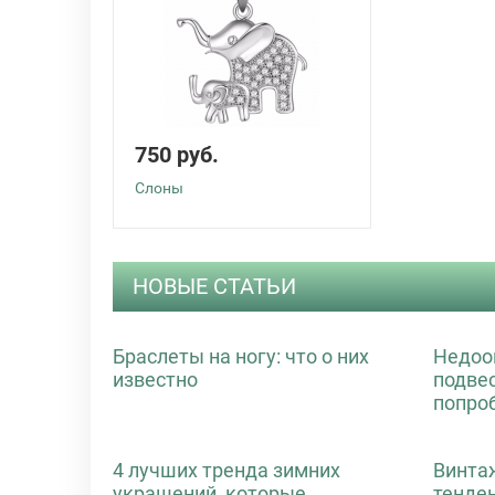
750 руб.
Слоны
НОВЫЕ СТАТЬИ
Браслеты на ногу: что о них
Недоо
известно
подве
попро
4 лучших тренда зимних
Винта
украшений, которые
тенде