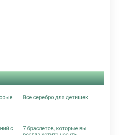
торые
Все серебро для детишек
ний с
7 браслетов, которые вы
всегда хотите носить