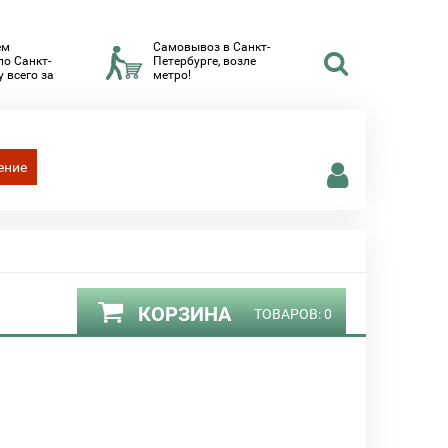
ем
Самовывоз в Санкт-
по Санкт-
Петербурге, возле
 всего за
метро!
ение
КОРЗИНА
ТОВАРОВ:
0