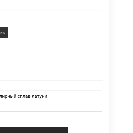
лик
лирный сплав латуни