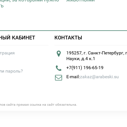
ть
НЫЙ КАБИНЕТ
КОНТАКТЫ
страция
195257, г. Санкт-Петербург, 
Науки, д.4 к.1
+7(911) 196-65-19
ли пароль?
E-mail:
zakaz@arabeski.su
алов сайта прямая ссылка на сайт обязательна.