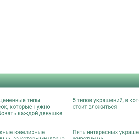
цененные типы
5 типов украшений, в ко
сок, которые нужно
стоит вложиться
бовать каждой девушке
жные ювелирные
Пять интересных украше
нции, за которыми нужно
животными