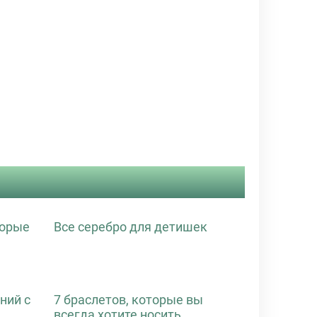
торые
Все серебро для детишек
ний с
7 браслетов, которые вы
всегда хотите носить