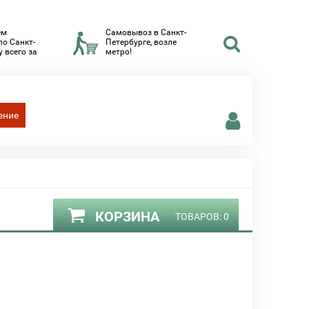
ем
Самовывоз в Санкт-
по Санкт-
Петербурге, возле
 всего за
метро!
ение
КОРЗИНА
ТОВАРОВ:
0