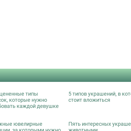
цененные типы
5 типов украшений, в ко
сок, которые нужно
стоит вложиться
бовать каждой девушке
жные ювелирные
Пять интересных украше
нции, за которыми нужно
животными