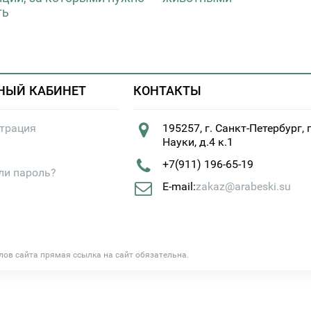
ть
НЫЙ КАБИНЕТ
КОНТАКТЫ
страция
195257, г. Санкт-Петербург, 
Науки, д.4 к.1
+7(911) 196-65-19
ли пароль?
E-mail:
zakaz@arabeski.su
алов сайта прямая ссылка на сайт обязательна.