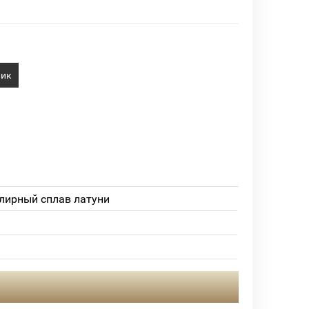
лик
лирный сплав латуни