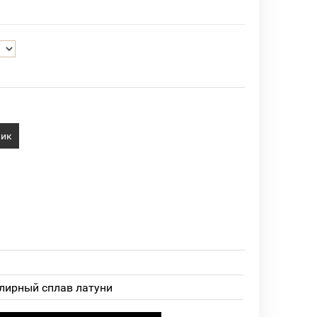
лик
лирный сплав латуни