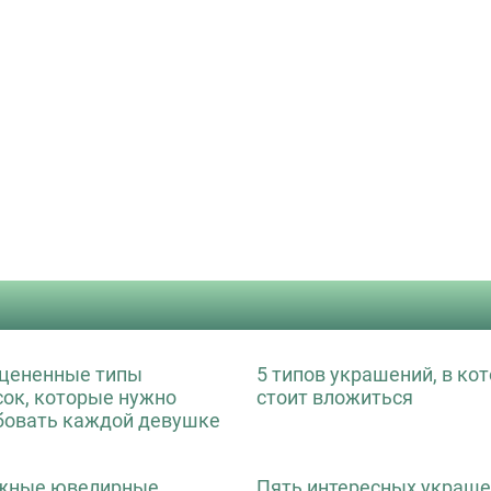
цененные типы
5 типов украшений, в ко
сок, которые нужно
стоит вложиться
бовать каждой девушке
жные ювелирные
Пять интересных украше