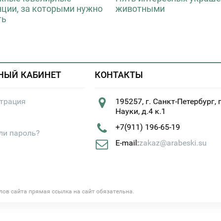
нции, за которыми нужно
животными
ть
НЫЙ КАБИНЕТ
КОНТАКТЫ
страция
195257, г. Санкт-Петербург, 
Науки, д.4 к.1
+7(911) 196-65-19
ли пароль?
E-mail:
zakaz@arabeski.su
алов сайта прямая ссылка на сайт обязательна.