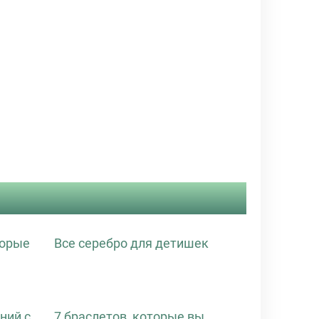
торые
Все серебро для детишек
ний с
7 браслетов, которые вы