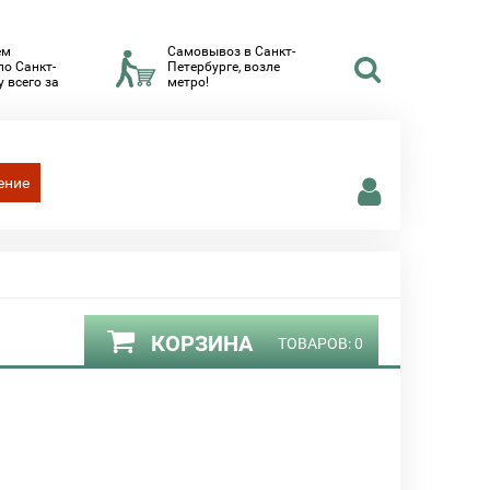
ем
Самовывоз в Санкт-
по Санкт-
Петербурге, возле
 всего за
метро!
ение
КОРЗИНА
ТОВАРОВ:
0