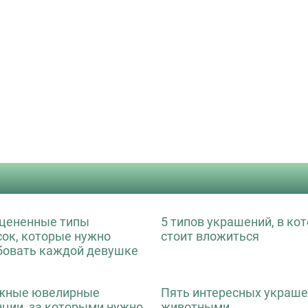
цененные типы
5 типов украшений, в ко
сок, которые нужно
стоит вложиться
бовать каждой девушке
жные ювелирные
Пять интересных украше
нции, за которыми нужно
животными