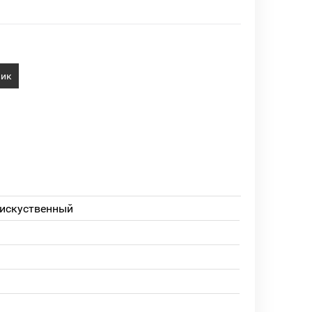
лик
 искуственный