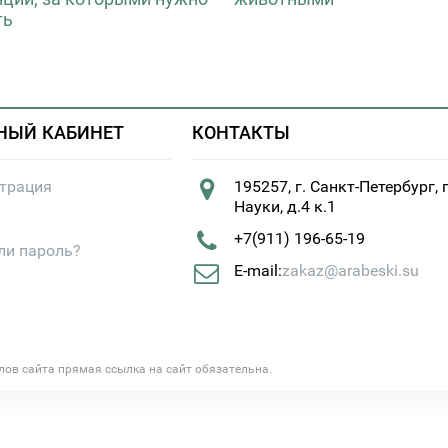
ть
НЫЙ КАБИНЕТ
КОНТАКТЫ
страция
195257, г. Санкт-Петербург, 
Науки, д.4 к.1
+7(911) 196-65-19
ли пароль?
E-mail:
zakaz@arabeski.su
алов сайта прямая ссылка на сайт обязательна.