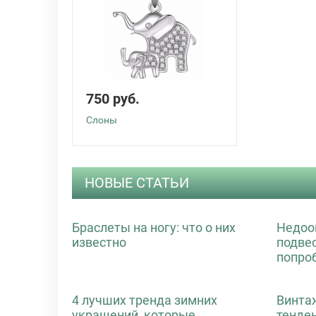
750 руб.
Слоны
НОВЫЕ СТАТЬИ
Браслеты на ногу: что о них
Недоо
известно
подве
попро
4 лучших тренда зимних
Винта
украшений, которые
тенде