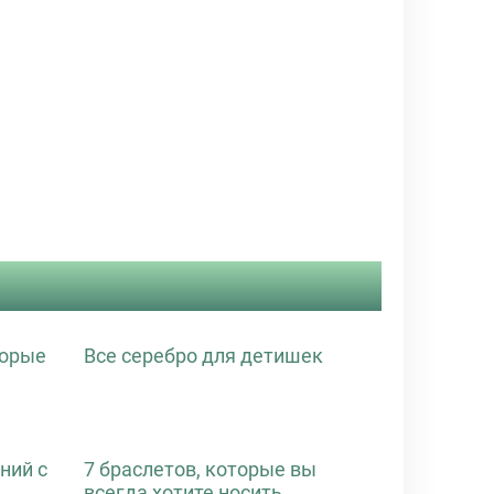
торые
Все серебро для детишек
ний с
7 браслетов, которые вы
всегда хотите носить