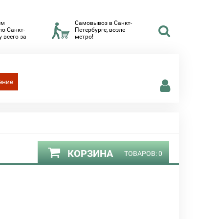
ем
Самовывоз в Санкт-
по Санкт-
Петербурге, возле
 всего за
метро!
ение
КОРЗИНА
ТОВАРОВ:
0