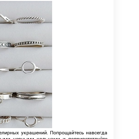
елирных украшений. Попрощайтесь навсегда
чными черными кольцами и поприветствуйте