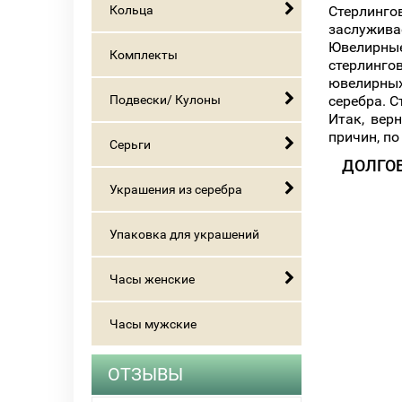
Кольца
Стерлинго
заслужива
Ювелирные
Комплекты
стерлинг
ювелирных
Подвески/ Кулоны
серебра. С
Итак, вер
причин, п
Серьги
ДОЛГО
Украшения из серебра
Упаковка для украшений
Часы женские
Часы мужские
ОТЗЫВЫ