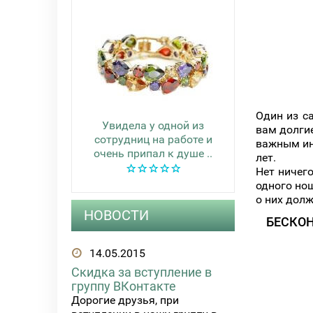
Один из с
Увидела у одной из
вам долгие
сотрудниц на работе и
важным ино
очень припал к душе ..
лет.
Нет ничего
одного нош
о них долж
НОВОСТИ
БЕСКО
14.05.2015
Скидка за вступление в
группу ВКонтакте
Дорогие друзья, при