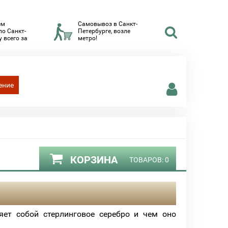
ем
Самовывоз в Санкт-
по Санкт-
Петербурге, возле
 всего за
метро!
ение
КОРЗИНА
ТОВАРОВ:
0
яет собой стерлинговое серебро и чем оно