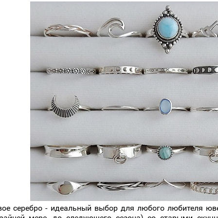
вое серебро - идеальный выбор для любого любителя юв
крайней мере, до следующего сезона) со старыми ску