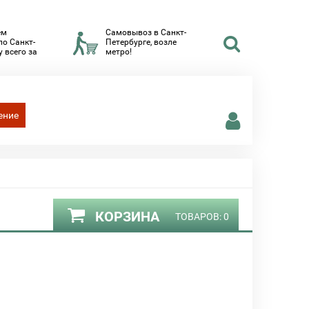
ем
Самовывоз в Санкт-
по Санкт-
Петербурге, возле
 всего за
метро!
ение
КОРЗИНА
ТОВАРОВ:
0