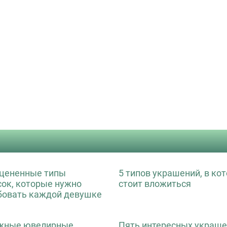
цененные типы
5 типов украшений, в ко
сок, которые нужно
стоит вложиться
бовать каждой девушке
жные ювелирные
Пять интересных украше