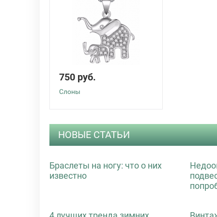
750 руб.
Слоны
НОВЫЕ СТАТЬИ
Браслеты на ногу: что о них
Недоо
известно
подве
попро
4 лучших тренда зимних
Винта