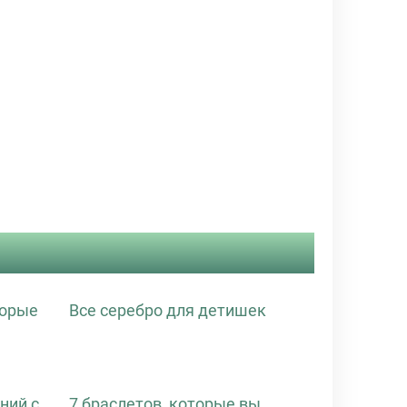
торые
Все серебро для детишек
ний с
7 браслетов, которые вы