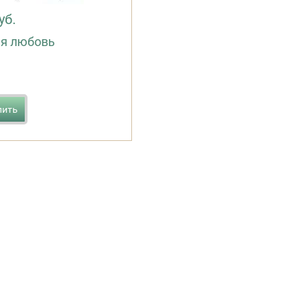
уб.
я любовь
пить