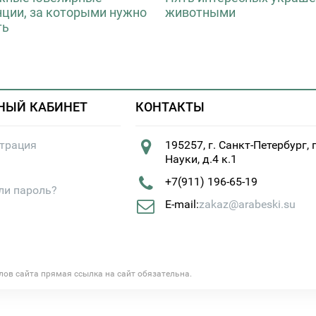
нции, за которыми нужно
животными
ть
НЫЙ КАБИНЕТ
КОНТАКТЫ
страция
195257, г. Санкт-Петербург, 
Науки, д.4 к.1
+7(911) 196-65-19
ли пароль?
E-mail:
zakaz@arabeski.su
алов сайта прямая ссылка на сайт обязательна.