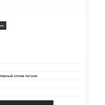
лик
лирный сплав латуни