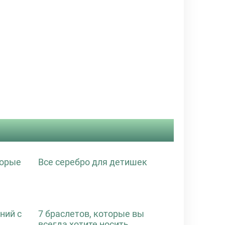
торые
Все серебро для детишек
ний с
7 браслетов, которые вы
всегда хотите носить