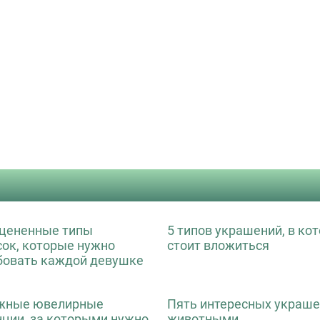
цененные типы
5 типов украшений, в ко
сок, которые нужно
стоит вложиться
бовать каждой девушке
жные ювелирные
Пять интересных украше
нции, за которыми нужно
животными