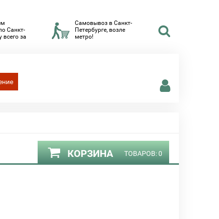
ем
Самовывоз в Санкт-
по Санкт-
Петербурге, возле
 всего за
метро!
ение
КОРЗИНА
ТОВАРОВ:
0