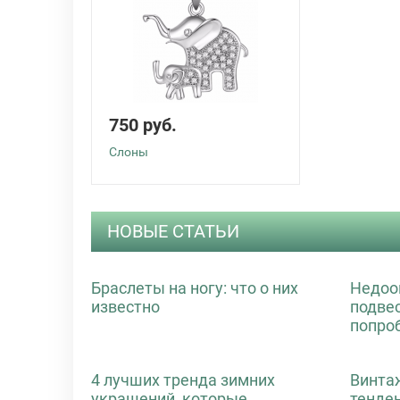
750 руб.
Слоны
НОВЫЕ СТАТЬИ
Браслеты на ногу: что о них
Недоо
известно
подве
попро
4 лучших тренда зимних
Винта
украшений, которые
тенде