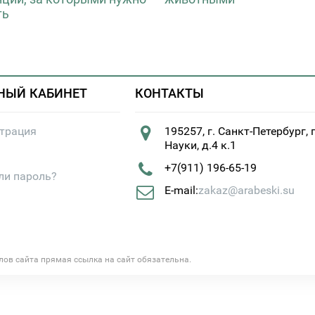
ть
НЫЙ КАБИНЕТ
КОНТАКТЫ
страция
195257, г. Санкт-Петербург, 
Науки, д.4 к.1
+7(911) 196-65-19
ли пароль?
E-mail:
zakaz@arabeski.su
алов сайта прямая ссылка на сайт обязательна.