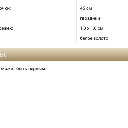
очки:
45 см
:
гвоздики
режек:
1,0 х 1,0 см
белое золото
Ы:
 может быть первым.