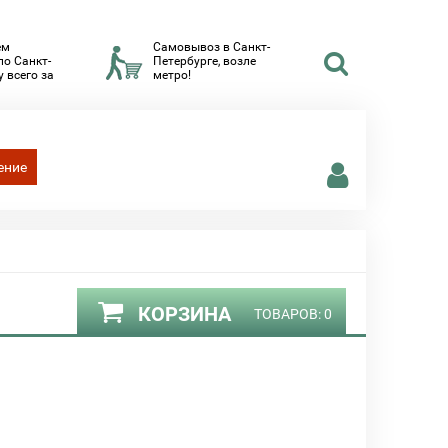
ем
Самовывоз в Санкт-
по Санкт-
Петербурге, возле
 всего за
метро!
ение
КОРЗИНА
ТОВАРОВ:
0