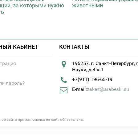
нции, за которыми нужно
животными
ть
НЫЙ КАБИНЕТ
КОНТАКТЫ
страция
195257, г. Санкт-Петербург, 
Науки, д.4 к.1
+7(911) 196-65-19
ли пароль?
E-mail:
zakaz@arabeski.su
алов сайта прямая ссылка на сайт обязательна.