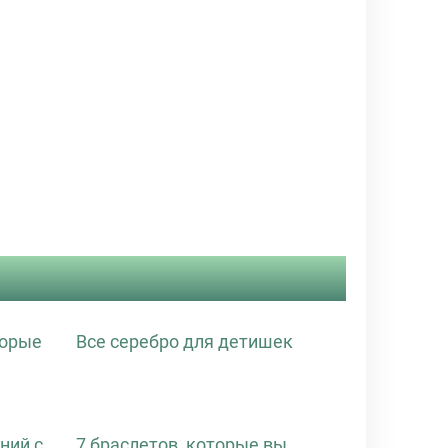
торые
Все серебро для детишек
ний с
7 браслетов, которые вы