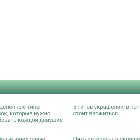
цененные типы
5 типов украшений, в ко
сок, которые нужно
стоит вложиться
бовать каждой девушке
жные ювелирные
Пять интересных украше