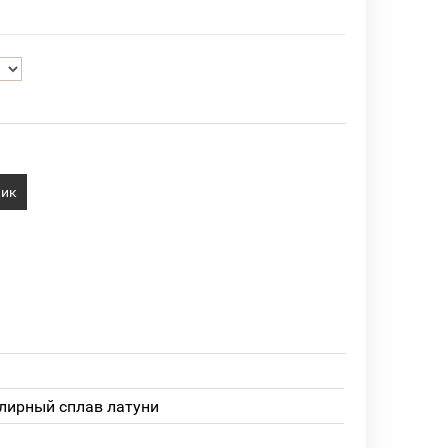
лик
лирный сплав латуни