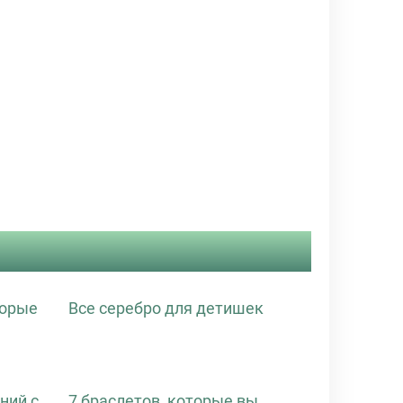
торые
Все серебро для детишек
ний с
7 браслетов, которые вы