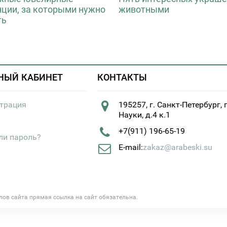
нции, за которыми нужно
животными
ть
НЫЙ КАБИНЕТ
КОНТАКТЫ
страция
195257, г. Санкт-Петербург, 
Науки, д.4 к.1
+7(911) 196-65-19
ли пароль?
E-mail:
zakaz@arabeski.su
алов сайта прямая ссылка на сайт обязательна.