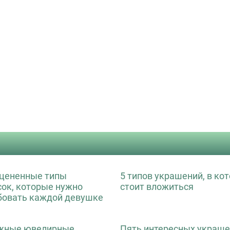
цененные типы
5 типов украшений, в ко
сок, которые нужно
стоит вложиться
бовать каждой девушке
жные ювелирные
Пять интересных украше