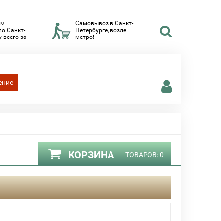
ем
Самовывоз в Санкт-
по Санкт-
Петербурге, возле
 всего за
метро!
ение
КОРЗИНА
ТОВАРОВ:
0