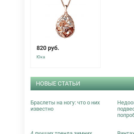
820 руб.
Юка
НОВЫЕ СТАТЬИ
Браслеты на ногу: что о них
Недоо
известно
подве
попро
4 лучших тренда зимних
Винта