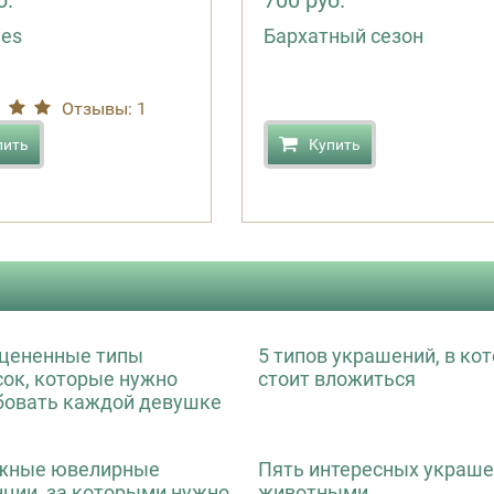
б.
700 руб.
ies
Бархатный сезон
Отзывы: 1
пить
Купить
цененные типы
5 типов украшений, в ко
сок, которые нужно
стоит вложиться
бовать каждой девушке
жные ювелирные
Пять интересных украше
нции, за которыми нужно
животными