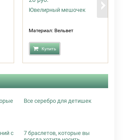
Ювелирный мешочек
Материал: Вельвет
Купить
торые
Все серебро для детишек
ний с
7 браслетов, которые вы
всегда хотите носить