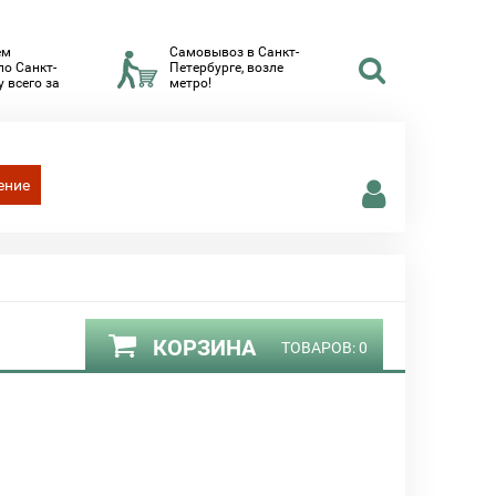
ем
Самовывоз в Санкт-
по Санкт-
Петербурге, возле
 всего за
метро!
ение
КОРЗИНА
ТОВАРОВ:
0