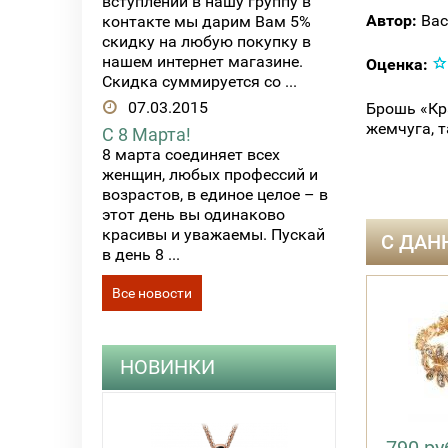
вступлении в нашу группу в
Автор:
Вас
контакте мы дарим Вам 5%
скидку на любую покупку в
нашем интернет магазине.
Оценка:
Скидка суммируется со ...
07.03.2015
Брошь «Кра
жемчуга, т
С 8 Марта!
8 марта соединяет всех
женщин, любых профессий и
возрастов, в единое целое – в
этот день вы одинаково
красивы и уважаемы. Пускай
С ДАН
в день 8 ...
Все новости
НОВИНКИ