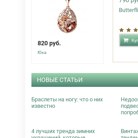
790 ру
Butterfl
Ку
820 руб.
Юка
НОВЫЕ СТАТЬИ
Браслеты на ногу: что о них
Недоо
известно
подве
попро
4 лучших тренда зимних
Винта
украшений, которые
тенде