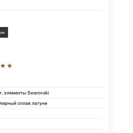
лик
, элементы Swarovski
лирный сплав латуни