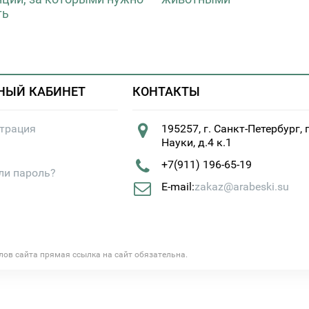
ть
НЫЙ КАБИНЕТ
КОНТАКТЫ
страция
195257, г. Санкт-Петербург, 
Науки, д.4 к.1
+7(911) 196-65-19
ли пароль?
E-mail:
zakaz@arabeski.su
алов сайта прямая ссылка на сайт обязательна.