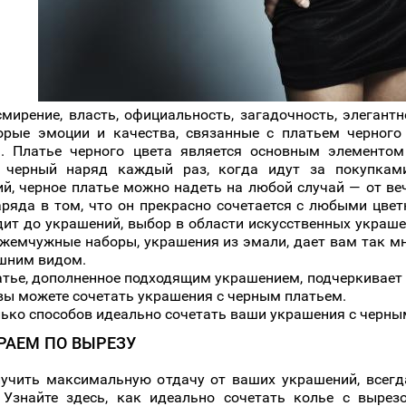
смирение, власть, официальность, загадочность, элегантн
орые эмоции и качества, связанные с платьем черног
. Платье черного цвета является основным элементо
 черный наряд каждый раз, когда идут за покупкам
ий, черное платье можно надеть на любой случай — от ве
аряда в том, что он прекрасно сочетается с любыми цве
дит до украшений, выбор в области искусственных украш
 жемчужные наборы, украшения из эмали, дает вам так м
шним видом.
атье, дополненное подходящим украшением, подчеркивает 
 вы можете сочетать украшения с черным платьем.
лько способов идеально сочетать ваши украшения с черны
РАЕМ ПО ВЫРЕЗУ
учить максимальную отдачу от ваших украшений, всегда
 Узнайте здесь, как идеально сочетать колье с выре