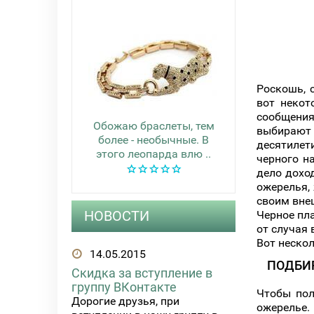
Роскошь, 
вот некот
сообщения
Обожаю браслеты, тем
выбирают
более - необычные. В
десятилет
этого леопарда влю ..
черного н
дело дохо
ожерелья,
своим вне
НОВОСТИ
Черное пл
от случая
Вот неско
14.05.2015
ПОДБИ
Скидка за вступление в
группу ВКонтакте
Чтобы пол
Дорогие друзья, при
ожерелье.