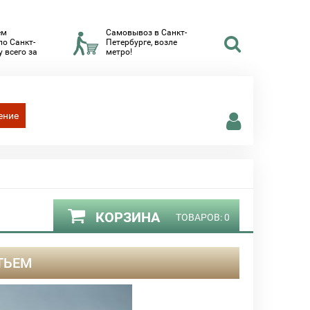
ем
Самовывоз в Санкт-
по Санкт-
Петербурге, возле
 всего за
метро!
ение
КОРЗИНА
ТОВАРОВ:
0
ТЬЕМ