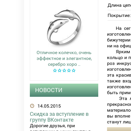
Длина цеп
Покрытие:
На сего
изготовл
бижутерии
ни на офи
Ярким 
Отличное колечко, очень
кольцо и 
эффектное и элегантное,
роз инкру
серебро хоро ..
изготовле
эта красив
также вхо
изготовле
НОВОСТИ
быть прим
Эта
прекрасно
14.05.2015
материалов
Скидка за вступление в
вы вполне
группу ВКонтакте
станут ли
Дорогие друзья, при