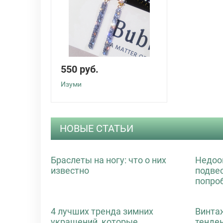
550 руб.
Изуми
НОВЫЕ СТАТЬИ
Браслеты на ногу: что о них
Недоо
известно
подве
попро
4 лучших тренда зимних
Винта
украшений, которые
тенде