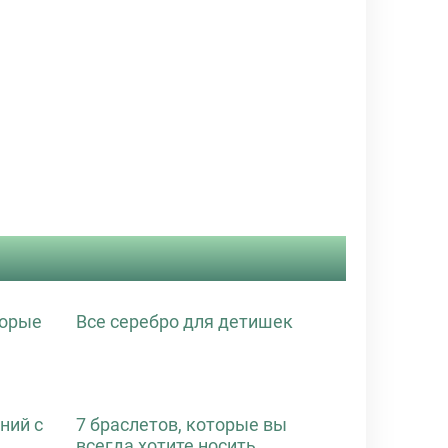
торые
Все серебро для детишек
ний с
7 браслетов, которые вы
всегда хотите носить