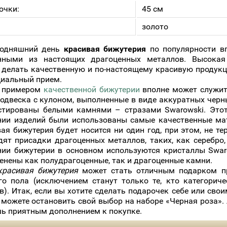
очки:
45 см
золото
дняшний день
красивая бижутерия
по популярности вп
енными из настоящих драгоценных металлов. Высокая 
 делать качественную и по-настоящему красивую продукци
циальный прием.
примером
качественной бижутерии
вполне может служить
подвеска с кулоном, выполненные в виде аккуратных черн
стированы белыми камнями – стразами Swarowski. Этот
нии изделий были использованы самые качественные мат
ая бижутерия будет носится ни один год, при этом, не т
дят присадки драгоценных металлов, таких, как серебро
нии бижутерии в основном используются кристаллы Swaro
енены как полудрагоценные, так и драгоценные камни.
красивая бижутерия
может стать отличным подарком пр
го пола (исключением станут только те, кто категорич
). Итак, если вы хотите сделать подарочек себе или сво
 можете остановить свой выбор на наборе «Черная роза».
шь приятным дополнением к покупке.