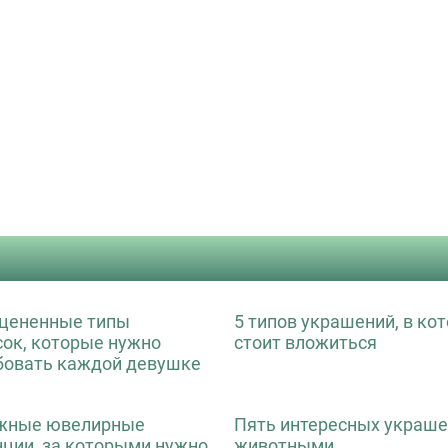
цененные типы
5 типов украшений, в ко
сок, которые нужно
стоит вложиться
бовать каждой девушке
жные ювелирные
Пять интересных украше
нции, за которыми нужно
животными