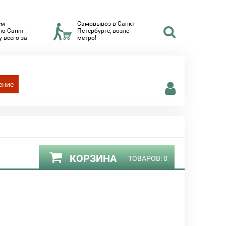
ем
Самовывоз в Санкт-
по Санкт-
Петербурге, возле
 всего за
метро!
ение
КОРЗИНА
ТОВАРОВ:
0