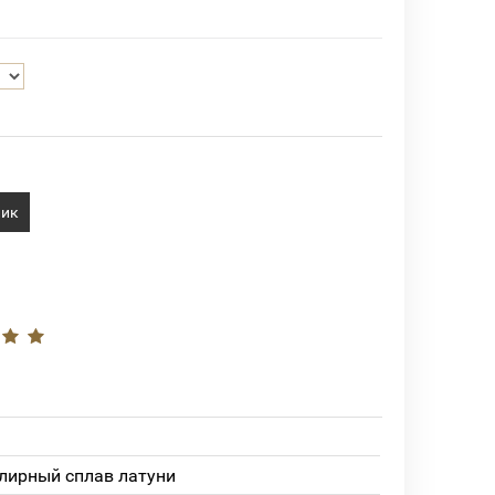
лик
лирный сплав латуни