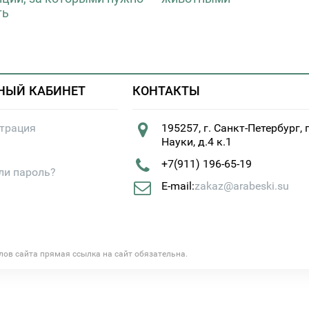
ть
НЫЙ КАБИНЕТ
КОНТАКТЫ
страция
195257, г. Санкт-Петербург, 
Науки, д.4 к.1
+7(911) 196-65-19
ли пароль?
E-mail:
zakaz@arabeski.su
алов сайта прямая ссылка на сайт обязательна.