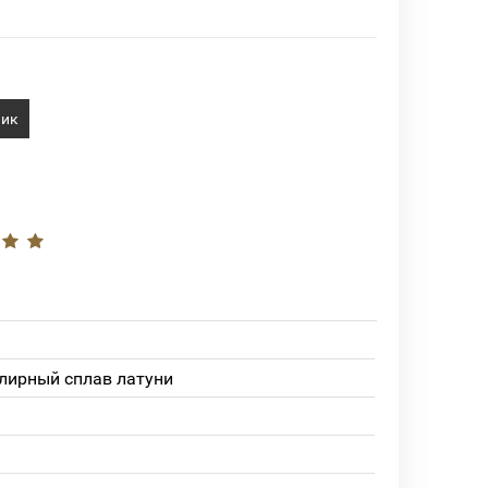
лик
лирный сплав латуни