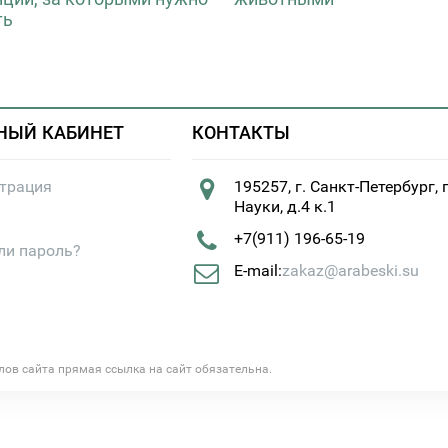
ть
НЫЙ КАБИНЕТ
КОНТАКТЫ
страция
195257, г. Санкт-Петербург, 
Науки, д.4 к.1
+7(911) 196-65-19
ли пароль?
E-mail:
zakaz@arabeski.su
алов сайта прямая ссылка на сайт обязательна.