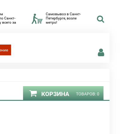
ем
Самовывоз в Санкт-
по Санкт-
Петербурге, возле
 всего за
метро!
ение
КОРЗИНА
ТОВАРОВ:
0