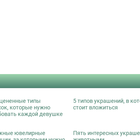
цененные типы
5 типов украшений, в ко
сок, которые нужно
стоит вложиться
бовать каждой девушке
жные ювелирные
Пять интересных украше
нции, за которыми нужно
животными