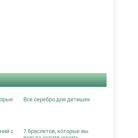
торые
Все серебро для детишек
ний с
7 браслетов, которые вы
всегда хотите носить