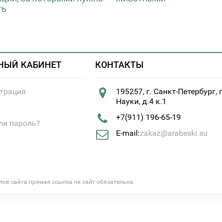
ть
НЫЙ КАБИНЕТ
КОНТАКТЫ
страция
195257, г. Санкт-Петербург, 
Науки, д.4 к.1
+7(911) 196-65-19
ли пароль?
E-mail:
zakaz@arabeski.su
алов сайта прямая ссылка на сайт обязательна.