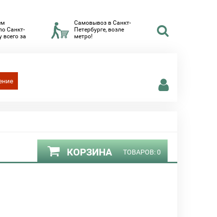
ем
Самовывоз в Санкт-
по Санкт-
Петербурге, возле
 всего за
метро!
ение
КОРЗИНА
ТОВАРОВ:
0