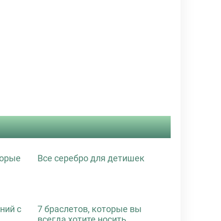
торые
Все серебро для детишек
ний с
7 браслетов, которые вы
всегда хотите носить