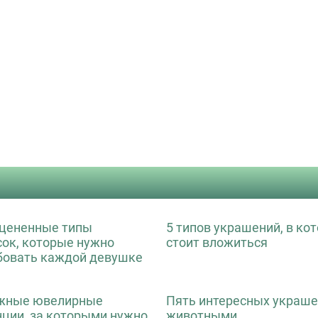
цененные типы
5 типов украшений, в ко
сок, которые нужно
стоит вложиться
бовать каждой девушке
жные ювелирные
Пять интересных украше
нции, за которыми нужно
животными